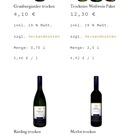
Grauburgunder trocken
Trockenes Weißwein Paket
4,10
€
12,30
€
inkl. 19 % MwSt.
inkl. 19 % MwSt.
zzgl.
Versandkosten
zzgl.
Versandkosten
Menge: 0,75
l
Menge: 2,5
l
5,46
€
/
l
4,92
€
/
l
Riesling trocken
Merlot trocken