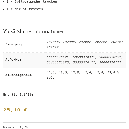
1 * Spätburgunder trocken
1 * Merlot trocken
Zusätzliche Informationen
2020er, 2020er, 2020er, 2022er, 2021er,
Jahrgang
2020er
50600370621, 50600370321, 50600370121,
A.P.Nr.:
50600370823, 50600370122, 50600370122
12,0, 13,0, 12,5, 13,0, 12,5, 13,5 %
Alkoholgehalt
Vol.
Enthält Sulfite
25,10
€
Menge: 4,75
l