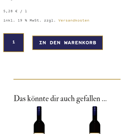
5,28
€
/
l
inkl. 19 % MwSt.
zzgl.
Versandkosten
Trockenes
A
IN DEN WARENKORB
Rot-
l
/
t
Weißwein
e
Paket
r
Menge
n
a
t
i
Das könnte dir auch gefallen …
v
e
: