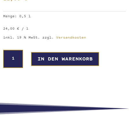
Menge: 0,5
l
24,00
€
/
l
inkl. 19 % MwSt.
zzgl.
Versandkosten
Grüne
A
IN DEN WARENKORB
Nüsse
l
Menge
t
e
r
n
a
t
i
v
e